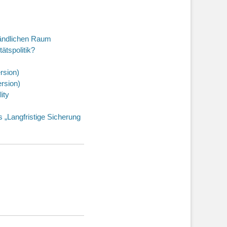
ländlichen Raum
ätspolitik?
rsion)
ersion)
ity
 „Langfristige Sicherung