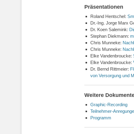
Präsentationen
Roland Hentschel:
Sma
Dr.-Ing. Jorge Marx 
Dr. Koen Salemink:
Di
Stephan Diekmann:
m
Chris Munneke:
Nachh
Chris Munneke:
Nachh
Elke Vandenbroucke:
Elke Vandenbroucke:
Dr. Bernd Rittmeier:
F
von Versorgung und Mo
Weitere Dokument
Graphic-Recording
Teilnehmer-Anregung
Programm