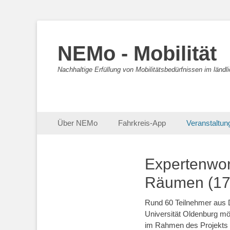
NEMo - Mobilität
Nachhaltige Erfüllung von Mobilitätsbedürfnissen im länd
Primäres Menü
Zum
Über NEMo
Fahrkreis-App
Veranstaltun
Inhalt
springen
Expertenwork
Räumen (17
Rund 60 Teilnehmer aus D
Universität Oldenburg mög
im Rahmen des Projekts 